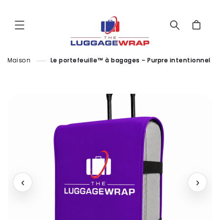
Passer
au
contenu
Chariot
Maison
Le portefeuille™ à bagages – Purpre intentionnel
‹
›