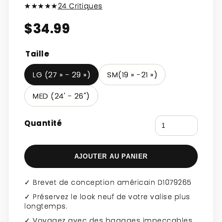
★★★★★
24 Critiques
$34.99
Taille
LG (27 » - 29 »)
SM(19 » -21 »)
MED (24' - 26")
Quantité
AJOUTER AU PANIER
✓ Brevet de conception américain D1079265
✓ Préservez le look neuf de votre valise plus
longtemps.
✓ Voyagez avec des bagages impeccables.