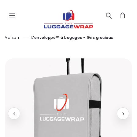
Passer
au
contenu
Chariot
Maison
L’enveloppe™ à bagages – Gris gracieux
‹
›