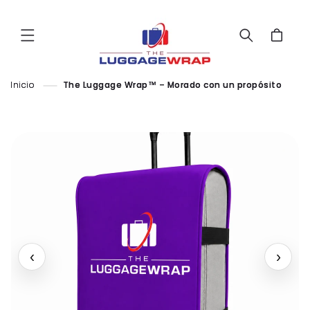
Ir al
contenido
Carrito
Inicio
The Luggage Wrap™ – Morado con un propósito
‹
›