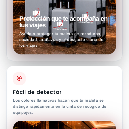
Protección que te acompaña en
tus viajes
Ayuda a proteger tu maleta de rozaduras,
suciedad, arañazos y el desgaste diario de
los viajes.
🎯
Fácil de detectar
Los colores llamativos hacen que tu maleta se
distinga rápidamente en la cinta de recogida de
equipajes.